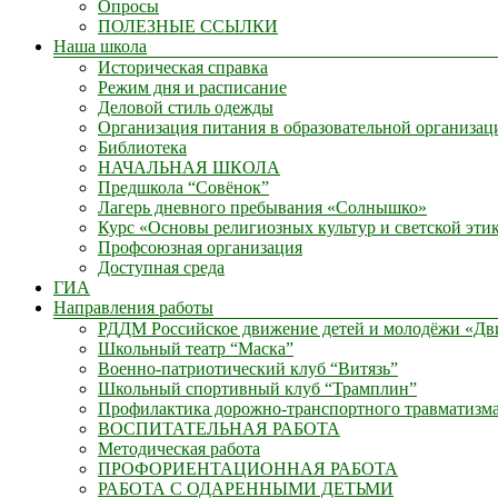
Опросы
ПОЛЕЗНЫЕ ССЫЛКИ
Наша школа
Историческая справка
Режим дня и расписание
Деловой стиль одежды
Организация питания в образовательной организац
Библиотека
НАЧАЛЬНАЯ ШКОЛА
Предшкола “Совёнок”
Лагерь дневного пребывания «Солнышко»
Курс «Основы религиозных культур и светской эти
Профсоюзная организация
Доступная среда
ГИА
Направления работы
РДДМ Российское движение детей и молодёжи «Д
Школьный театр “Маска”
Военно-патриотический клуб “Витязь”
Школьный спортивный клуб “Трамплин”
Профилактика дорожно-транспортного травматизм
ВОСПИТАТЕЛЬНАЯ РАБОТА
Методическая работа
ПРОФОРИЕНТАЦИОННАЯ РАБОТА
РАБОТА С ОДАРЕННЫМИ ДЕТЬМИ