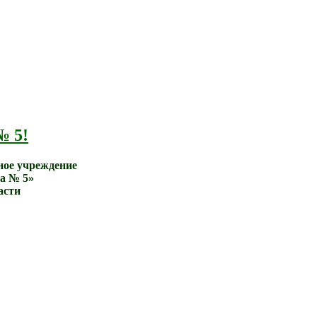
№ 5!
ное учреждение
а № 5»
асти