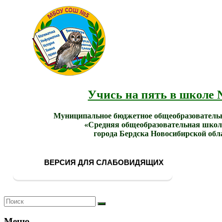
МБОУ
Учись
СОШ
на
№ 5
пять в
города
школе
Бердска
№ 5!
Учись на пять в школе 
Муниципальное бюджетное общеобразователь
«Средняя общеобразовательная школ
города Бердска Новосибирской обл
ВЕРСИЯ ДЛЯ СЛАБОВИДЯЩИХ
Меню