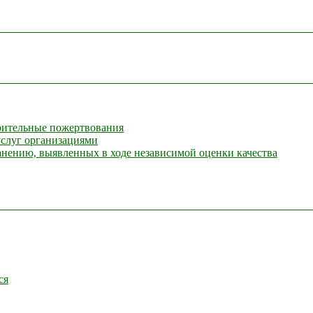
орительные пожертвования
услуг организациями
анению, выявленных в ходе независимой оценки качества
ся