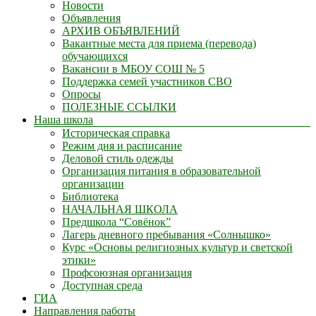
Новости
Объявления
АРХИВ ОБЪЯВЛЕНИЙ
Вакантные места для приема (перевода)
обучающихся
Вакансии в МБОУ СОШ № 5
Поддержка семей участников СВО
Опросы
ПОЛЕЗНЫЕ ССЫЛКИ
Наша школа
Историческая справка
Режим дня и расписание
Деловой стиль одежды
Организация питания в образовательной
организации
Библиотека
НАЧАЛЬНАЯ ШКОЛА
Предшкола “Совёнок”
Лагерь дневного пребывания «Солнышко»
Курс «Основы религиозных культур и светской
этики»
Профсоюзная организация
Доступная среда
ГИА
Направления работы