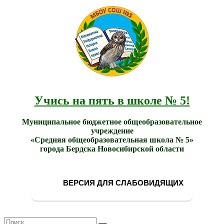
МБОУ
Учись
СОШ
на
№ 5
пять в
города
школе
Бердска
№ 5!
Учись на пять в школе № 5!
Муниципальное бюджетное общеобразовательное
учреждение
«Средняя общеобразовательная школа № 5»
города Бердска Новосибирской области
ВЕРСИЯ ДЛЯ СЛАБОВИДЯЩИХ