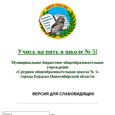
МБОУ
Учись
СОШ
№ 5
на
города
Бердска
пять в
школе
№ 5!
Учись на пять в школе № 5!
Муниципальное бюджетное общеобразовательное
учреждение
«Средняя общеобразовательная школа № 5»
города Бердска Новосибирской области
ВЕРСИЯ ДЛЯ СЛАБОВИДЯЩИХ