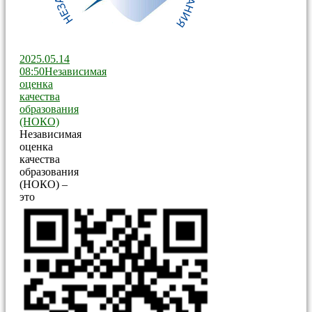
16:41
Телефон
Доверия
2025.05.14
08:50
Независимая
оценка
качества
образования
(НОКО)
Независимая
оценка
качества
образования
(НОКО) –
это
оценочная
процедура,
направленная
на получение
сведений об
образовательной
деятельности
организаций,
осуществляющих