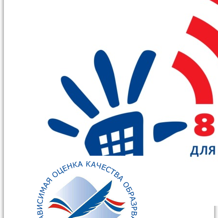
СВО. Меры
поддержки
участников
СВО и
членов их
семей
2025.05.17