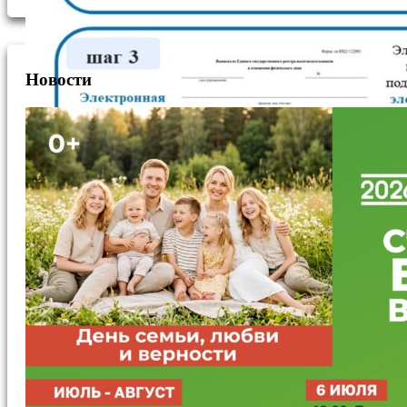
школа № 5»
(МБОУ СОШ
№ 5). ✔️
Всем,...
Новости
2026.06.15
12:42
Как
получить
ИНН
моментально?