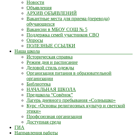
Новости
Объявления
АРХИВ ОБЪЯВЛЕНИЙ
Вакантные места для приема (перевода)
обучающихся
Вакансии в МБОУ СОШ № 5
Поддержка семей участников СВО
Опросы
ПОЛЕЗНЫЕ ССЫЛКИ
Наша школа
Историческая справка
Режим дня и расписание
Деловой стиль одежды
Организация питания в образовательной
организации
Библиотека
НАЧАЛЬНАЯ ШКОЛА
Предшкола “Совёнок”
Лагерь дневного пребывания «Солнышко»
Курс «Основы религиозных культур и светской
этики»
Профсоюзная организация
Доступная среда
ГИА
Направления работы