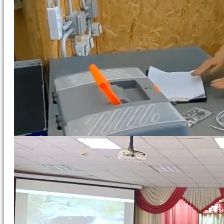
Леший –
Исаков
Владислав
Кощей -
Ильченко
Илья
Кикимора -
Радькова
Алиса
Василиса
Прекрасная
-...