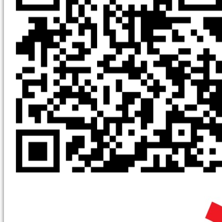
2025.10.13
08:56
Реабилитационный
сертификат
для
участников