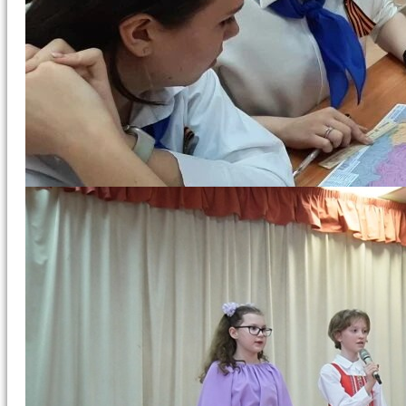
Ученик 2Г
2026.05.06
класса Иван
18:34
ЮИД
Гошко с
на
рисунком
«Абилимпиксе»
"Санаторий...
В нашей
школе
прошёл
профориентационный
чемпионат
"Абилимпикс". На
чемпионат собрались
ребята,
родители и
педагоги.
Это событие
стало
настоящим
праздником
дружбы,
поддержки и
вдохновения!
"Абилимпикс"
- не просто
соревнование