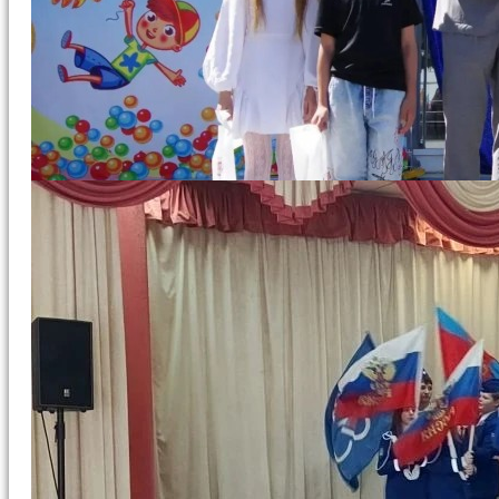
2026.07.03
16:07
День
семьи, любви
и верности!
2026.06.05
16:32
Подвели
итоги
конкурса