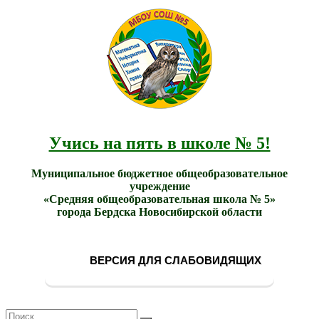
МБОУ
Учись
СОШ
на
№ 5
пять в
города
школе
Бердска
№ 5!
Учись на пять в школе № 5!
Муниципальное бюджетное общеобразовательное
учреждение
«Средняя общеобразовательная школа № 5»
города Бердска Новосибирской области
ВЕРСИЯ ДЛЯ СЛАБОВИДЯЩИХ