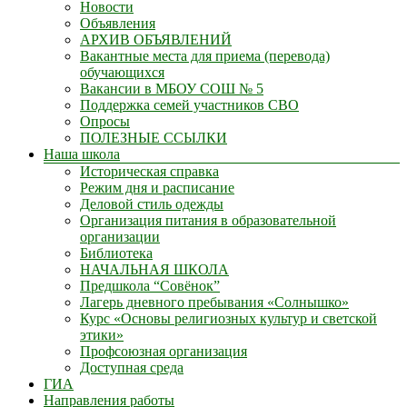
Новости
Объявления
АРХИВ ОБЪЯВЛЕНИЙ
Вакантные места для приема (перевода)
обучающихся
Вакансии в МБОУ СОШ № 5
Поддержка семей участников СВО
Опросы
ПОЛЕЗНЫЕ ССЫЛКИ
Наша школа
Историческая справка
Режим дня и расписание
Деловой стиль одежды
Организация питания в образовательной
организации
Библиотека
НАЧАЛЬНАЯ ШКОЛА
Предшкола “Совёнок”
Лагерь дневного пребывания «Солнышко»
Курс «Основы религиозных культур и светской
этики»
Профсоюзная организация
Доступная среда
ГИА
Направления работы