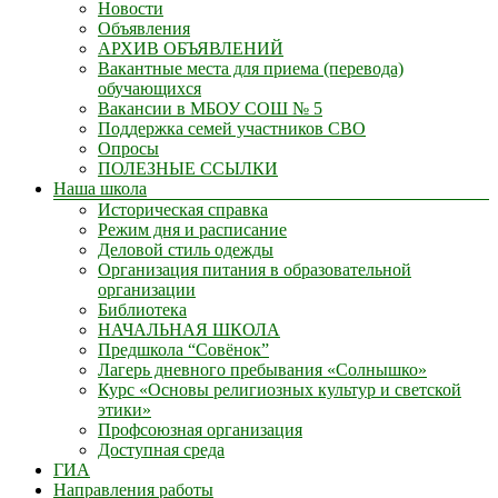
Новости
Объявления
АРХИВ ОБЪЯВЛЕНИЙ
Вакантные места для приема (перевода)
обучающихся
Вакансии в МБОУ СОШ № 5
Поддержка семей участников СВО
Опросы
ПОЛЕЗНЫЕ ССЫЛКИ
Наша школа
Историческая справка
Режим дня и расписание
Деловой стиль одежды
Организация питания в образовательной
организации
Библиотека
НАЧАЛЬНАЯ ШКОЛА
Предшкола “Совёнок”
Лагерь дневного пребывания «Солнышко»
Курс «Основы религиозных культур и светской
этики»
Профсоюзная организация
Доступная среда
ГИА
Направления работы