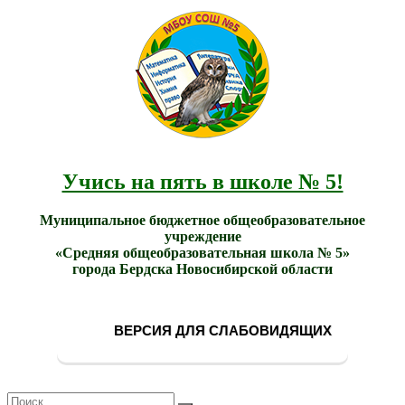
МБОУ
Учись
СОШ
на
№ 5
пять в
города
школе
Бердска
№ 5!
Учись на пять в школе № 5!
Муниципальное бюджетное общеобразовательное
учреждение
«Средняя общеобразовательная школа № 5»
города Бердска Новосибирской области
ВЕРСИЯ ДЛЯ СЛАБОВИДЯЩИХ