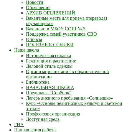
Новости
Объявления
АРХИВ ОБЪЯВЛЕНИЙ
Вакантные места для приема (перевода)
обучающихся
Вакансии в МБОУ СОШ № 5
Поддержка семей участников СВО
Опросы
ПОЛЕЗНЫЕ ССЫЛКИ
Наша школа
Историческая справка
Режим дня и расписание
Деловой стиль одежды
Организация питания в образовательной
организации
Библиотека
НАЧАЛЬНАЯ ШКОЛА
Предшкола “Совёнок”
Лагерь дневного пребывания «Солнышко»
Курс «Основы религиозных культур и светской
этики»
Профсоюзная организация
Доступная среда
ГИА
Направления работы