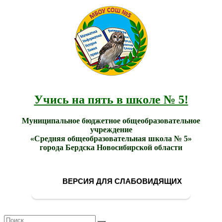
МБОУ
Учись
СОШ
на
№ 5
пять в
города
школе
Бердска
№ 5!
Учись на пять в школе № 5!
Муниципальное бюджетное общеобразовательное
учреждение
«Средняя общеобразовательная школа № 5»
города Бердска Новосибирской области
ВЕРСИЯ ДЛЯ СЛАБОВИДЯЩИХ