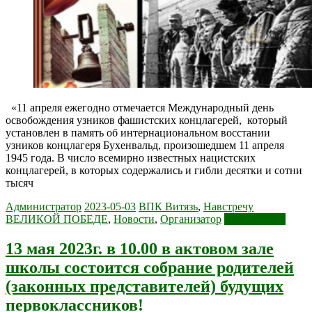
«11 апреля ежегодно отмечается Международный день
освобождения узников фашистских концлагерей, который
установлен в память об интернациональном восстании
узников концлагеря Бухенвальд, произошедшем 11 апреля
1945 года. В число всемирно известных нацистских
концлагерей, в которых содержались и гибли десятки и сотни
тысяч
Администратор
2023-05-03
ВПК Витязь
,
Навстречу
ВЕЛИКОЙ ПОБЕДЕ
,
Новости
,
Организатор
Читать далее
13 мая 2023г. в 10.00 в актовом зале
школы состоится собрание родителей
(законных представителей) будущих
первоклассников!