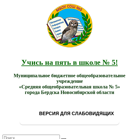
МБОУ
Учись
СОШ
на
№ 5
пять в
города
школе
Бердска
№ 5!
Учись на пять в школе № 5!
Муниципальное бюджетное общеобразовательное
учреждение
«Средняя общеобразовательная школа № 5»
города Бердска Новосибирской области
ВЕРСИЯ ДЛЯ СЛАБОВИДЯЩИХ