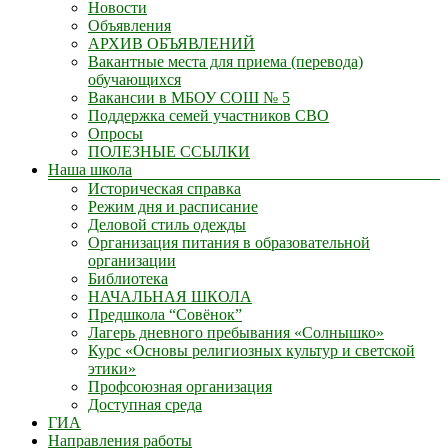
Новости
Объявления
АРХИВ ОБЪЯВЛЕНИЙ
Вакантные места для приема (перевода)
обучающихся
Вакансии в МБОУ СОШ № 5
Поддержка семей участников СВО
Опросы
ПОЛЕЗНЫЕ ССЫЛКИ
Наша школа
Историческая справка
Режим дня и расписание
Деловой стиль одежды
Организация питания в образовательной
организации
Библиотека
НАЧАЛЬНАЯ ШКОЛА
Предшкола “Совёнок”
Лагерь дневного пребывания «Солнышко»
Курс «Основы религиозных культур и светской
этики»
Профсоюзная организация
Доступная среда
ГИА
Направления работы