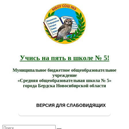
МБОУ
Учись
СОШ
на
№ 5
пять в
города
школе
Бердска
№ 5!
Учись на пять в школе № 5!
Муниципальное бюджетное общеобразовательное
учреждение
«Средняя общеобразовательная школа № 5»
города Бердска Новосибирской области
ВЕРСИЯ ДЛЯ СЛАБОВИДЯЩИХ