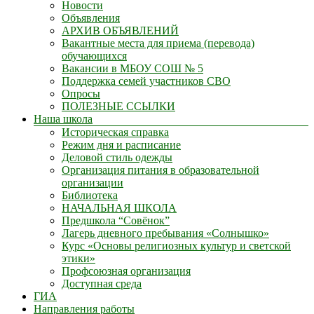
Новости
Объявления
АРХИВ ОБЪЯВЛЕНИЙ
Вакантные места для приема (перевода)
обучающихся
Вакансии в МБОУ СОШ № 5
Поддержка семей участников СВО
Опросы
ПОЛЕЗНЫЕ ССЫЛКИ
Наша школа
Историческая справка
Режим дня и расписание
Деловой стиль одежды
Организация питания в образовательной
организации
Библиотека
НАЧАЛЬНАЯ ШКОЛА
Предшкола “Совёнок”
Лагерь дневного пребывания «Солнышко»
Курс «Основы религиозных культур и светской
этики»
Профсоюзная организация
Доступная среда
ГИА
Направления работы