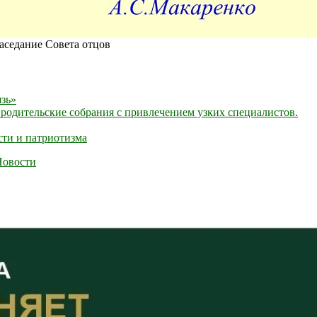
аседание Совета отцов
язь»
 родительские собрания с привлечением узких специалистов.
сти и патриотизма
Новости