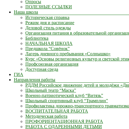
Опросы
ПОЛЕЗНЫЕ ССЫЛКИ
Наша школа
Историческая справка
Режим дня и расписание
Деловой стиль одежды
Организация питания в образовательной организац
Библиотека
НАЧАЛЬНАЯ ШКОЛА
Предшкола “Совёнок”
Лагерь дневного пребывания «Солнышко»
Курс «Основы религиозных культур и светской эти
Профсоюзная организация
Доступная среда
ГИА
Направления работы
РДДМ Российское движение детей и молодёжи «Д
Школьный театр “Маска”
Военно-патриотический клуб “Витязь”
Школьный спортивный клуб “Трамплин”
Профилактика дорожно-транспортного травматизм
ВОСПИТАТЕЛЬНАЯ РАБОТА
Методическая работа
ПРОФОРИЕНТАЦИОННАЯ РАБОТА
РАБОТА С ОДАРЕННЫМИ ДЕТЬМИ