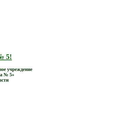
№ 5!
ное учреждение
а № 5»
асти