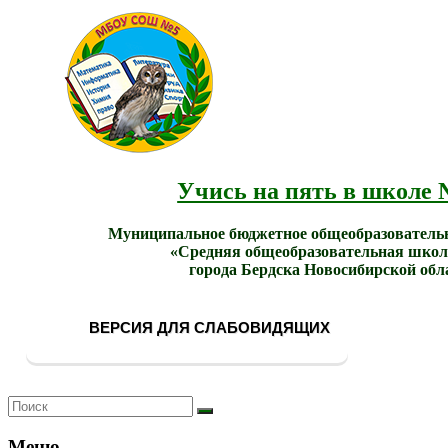
МБОУ
Учись
СОШ
на
№ 5
пять в
города
школе
Бердска
№ 5!
Учись на пять в школе 
Муниципальное бюджетное общеобразователь
«Средняя общеобразовательная школ
города Бердска Новосибирской обл
ВЕРСИЯ ДЛЯ СЛАБОВИДЯЩИХ
Меню