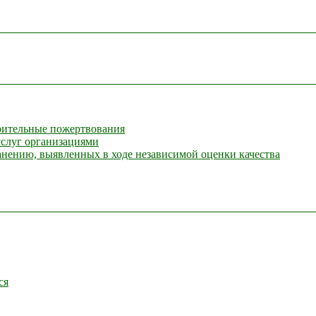
орительные пожертвования
услуг организациями
анению, выявленных в ходе независимой оценки качества
ся