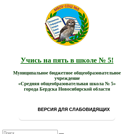
МБОУ
Учись
СОШ
на
№ 5
пять в
города
школе
Бердска
№ 5!
Учись на пять в школе № 5!
Муниципальное бюджетное общеобразовательное
учреждение
«Средняя общеобразовательная школа № 5»
города Бердска Новосибирской области
ВЕРСИЯ ДЛЯ СЛАБОВИДЯЩИХ