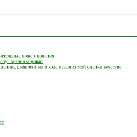
орительные пожертвования
услуг организациями
анению, выявленных в ходе независимой оценки качества
ся