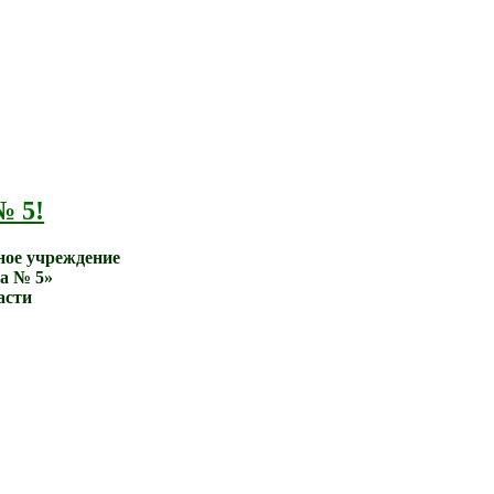
№ 5!
ное учреждение
а № 5»
асти