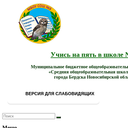
МБОУ
Учись
СОШ
на
№ 5
пять в
города
школе
Бердска
№ 5!
Учись на пять в школе 
Муниципальное бюджетное общеобразователь
«Средняя общеобразовательная школ
города Бердска Новосибирской обл
ВЕРСИЯ ДЛЯ СЛАБОВИДЯЩИХ
Меню