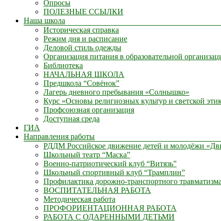
Опросы
ПОЛЕЗНЫЕ ССЫЛКИ
Наша школа
Историческая справка
Режим дня и расписание
Деловой стиль одежды
Организация питания в образовательной организац
Библиотека
НАЧАЛЬНАЯ ШКОЛА
Предшкола “Совёнок”
Лагерь дневного пребывания «Солнышко»
Курс «Основы религиозных культур и светской эти
Профсоюзная организация
Доступная среда
ГИА
Направления работы
РДДМ Российское движение детей и молодёжи «Д
Школьный театр “Маска”
Военно-патриотический клуб “Витязь”
Школьный спортивный клуб “Трамплин”
Профилактика дорожно-транспортного травматизм
ВОСПИТАТЕЛЬНАЯ РАБОТА
Методическая работа
ПРОФОРИЕНТАЦИОННАЯ РАБОТА
РАБОТА С ОДАРЕННЫМИ ДЕТЬМИ