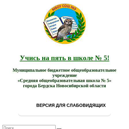
МБОУ
Учись
СОШ
на
№ 5
пять в
города
школе
Бердска
№ 5!
Учись на пять в школе № 5!
Муниципальное бюджетное общеобразовательное
учреждение
«Средняя общеобразовательная школа № 5»
города Бердска Новосибирской области
ВЕРСИЯ ДЛЯ СЛАБОВИДЯЩИХ