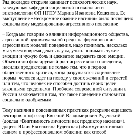
Ряд докладов открыла кандидат психологических наук,
заведующая кафедрой социальной психологии и
виктимологии ФП НГПУ Марина Ивановна Кошенова. Ее
выступление «Нескромное обаяние насилия» было посвящено
социальному моделированию агрессивного поведения:
– Когда мы говорим о влиянии информационного общества,
агрессивной аудивизуальной среды на формирование
агрессивных моделей поведения, надо понимать, насколько
мы умеем вовремя делать паузы, учить понимать чужие
эмоции и чужую боль и адекватно выражать свои эмоции.
Объективно фиксируемый рост агрессивного поведения,
насилия продиктован не только тем, что в период
общественного кризиса, когда разрушаются социальные
нормы, человек идет на поводу у своих желаний и страстей
или тем, что человек не способен достичь своих целей
законными средствами. Проблема современной ситуации в
России заключается в том, что такое поведение становится
социально одобряемым.
Тему насилия в повседневных практиках раскрыли еще шесть
лекторов: профессор Евгений Владимирович Руденский
(доклад «Виктимность личности как предиктор насилия»),
доцент Юлия Евгеньевна Руденская («Коммуникативный
садизм в профессиональном общении как способ