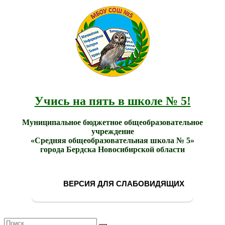
МБОУ
Учись
СОШ
на
№ 5
пять в
города
школе
Бердска
№ 5!
Учись на пять в школе № 5!
Муниципальное бюджетное общеобразовательное
учреждение
«Средняя общеобразовательная школа № 5»
города Бердска Новосибирской области
ВЕРСИЯ ДЛЯ СЛАБОВИДЯЩИХ