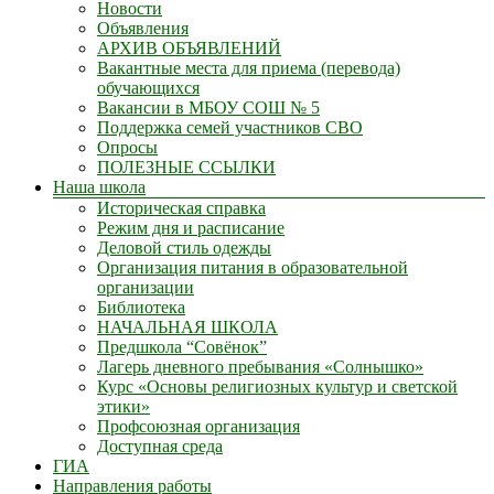
Новости
Объявления
АРХИВ ОБЪЯВЛЕНИЙ
Вакантные места для приема (перевода)
обучающихся
Вакансии в МБОУ СОШ № 5
Поддержка семей участников СВО
Опросы
ПОЛЕЗНЫЕ ССЫЛКИ
Наша школа
Историческая справка
Режим дня и расписание
Деловой стиль одежды
Организация питания в образовательной
организации
Библиотека
НАЧАЛЬНАЯ ШКОЛА
Предшкола “Совёнок”
Лагерь дневного пребывания «Солнышко»
Курс «Основы религиозных культур и светской
этики»
Профсоюзная организация
Доступная среда
ГИА
Направления работы