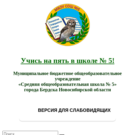
МБОУ
Учись
СОШ
на
№ 5
пять в
города
школе
Бердска
№ 5!
Учись на пять в школе № 5!
Муниципальное бюджетное общеобразовательное
учреждение
«Средняя общеобразовательная школа № 5»
города Бердска Новосибирской области
ВЕРСИЯ ДЛЯ СЛАБОВИДЯЩИХ