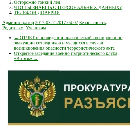
Осторожно тонкий лёд!
ЧТО ТЫ ЗНАЕШЬ О ПЕРСОНАЛЬНЫХ ДАННЫХ?
ТЕЛЕФОН ДОВЕРИЯ
Администратор
2017-03-15
2017-04-07
Безопасность
,
Родителям
,
Ученикам
←
ОТЧЕТ о проведении практической тренировки по
эвакуации сотрудников и учащихся в случаи
возникновения опасности террористического акта
Открытое заседание военно-патриотического клуба
«Витязь»
→