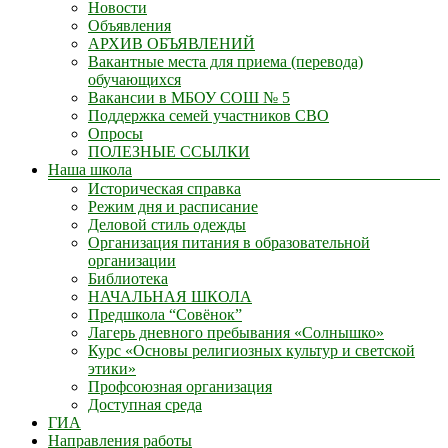
Новости
Объявления
АРХИВ ОБЪЯВЛЕНИЙ
Вакантные места для приема (перевода)
обучающихся
Вакансии в МБОУ СОШ № 5
Поддержка семей участников СВО
Опросы
ПОЛЕЗНЫЕ ССЫЛКИ
Наша школа
Историческая справка
Режим дня и расписание
Деловой стиль одежды
Организация питания в образовательной
организации
Библиотека
НАЧАЛЬНАЯ ШКОЛА
Предшкола “Совёнок”
Лагерь дневного пребывания «Солнышко»
Курс «Основы религиозных культур и светской
этики»
Профсоюзная организация
Доступная среда
ГИА
Направления работы