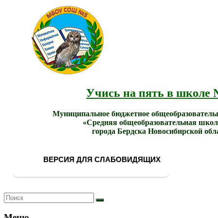
МБОУ
Учись
СОШ
на
№ 5
пять в
города
школе
Бердска
№ 5!
Учись на пять в школе 
Муниципальное бюджетное общеобразователь
«Средняя общеобразовательная школ
города Бердска Новосибирской обл
ВЕРСИЯ ДЛЯ СЛАБОВИДЯЩИХ
Меню