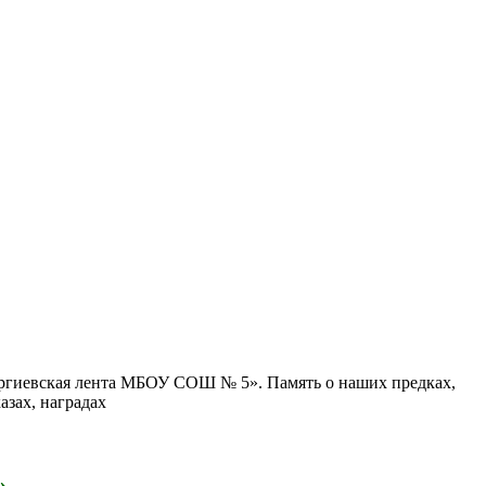
оргиевская лента МБОУ СОШ № 5». Память о наших предках,
азах, наградах
»