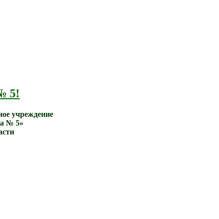
№ 5!
ное учреждение
а № 5»
асти