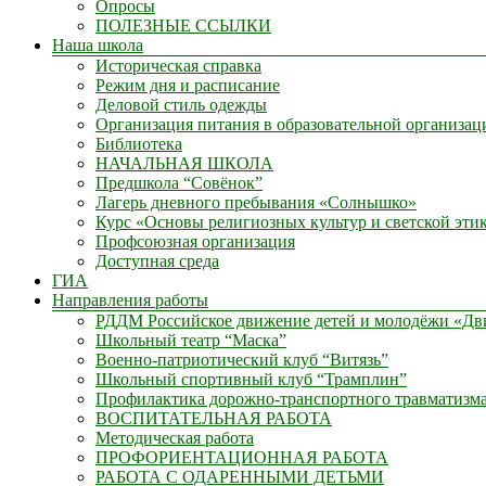
Опросы
ПОЛЕЗНЫЕ ССЫЛКИ
Наша школа
Историческая справка
Режим дня и расписание
Деловой стиль одежды
Организация питания в образовательной организац
Библиотека
НАЧАЛЬНАЯ ШКОЛА
Предшкола “Совёнок”
Лагерь дневного пребывания «Солнышко»
Курс «Основы религиозных культур и светской эти
Профсоюзная организация
Доступная среда
ГИА
Направления работы
РДДМ Российское движение детей и молодёжи «Д
Школьный театр “Маска”
Военно-патриотический клуб “Витязь”
Школьный спортивный клуб “Трамплин”
Профилактика дорожно-транспортного травматизм
ВОСПИТАТЕЛЬНАЯ РАБОТА
Методическая работа
ПРОФОРИЕНТАЦИОННАЯ РАБОТА
РАБОТА С ОДАРЕННЫМИ ДЕТЬМИ