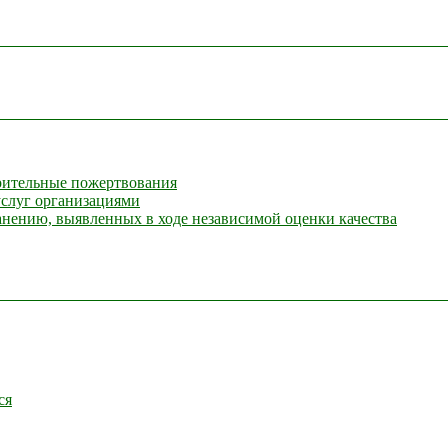
орительные пожертвования
услуг организациями
анению, выявленных в ходе независимой оценки качества
ся