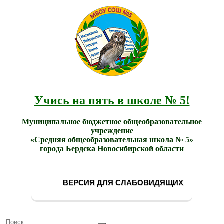
МБОУ
Учись
СОШ
на
№ 5
пять в
города
школе
Бердска
№ 5!
Учись на пять в школе № 5!
Муниципальное бюджетное общеобразовательное
учреждение
«Средняя общеобразовательная школа № 5»
города Бердска Новосибирской области
ВЕРСИЯ ДЛЯ СЛАБОВИДЯЩИХ